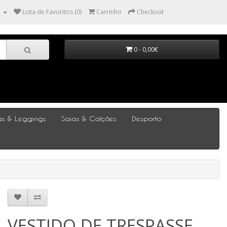
a
Lista de Favoritos (0)
Carrinho
Checkout
0 - 0,00€
s & Leggings
Saias & Calções
Desporto
VESTIDO DE TRESPASSE