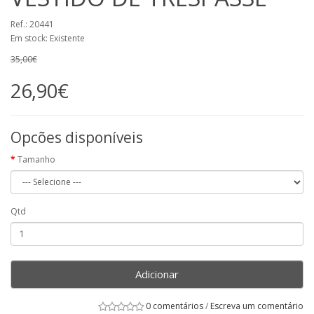
Ref.: 20441
Em stock: Existente
35,00€
26,90€
Opcões disponíveis
Tamanho
Qtd
Adicionar
0 comentários
/
Escreva um comentário