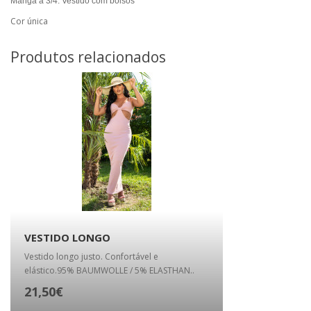
Manga a 3/4.
Vestido com bolsos
Cor única
Produtos relacionados
VESTIDO LONGO
Vestido longo justo. Confortável e
elástico.95% BAUMWOLLE / 5% ELASTHAN..
21,50€