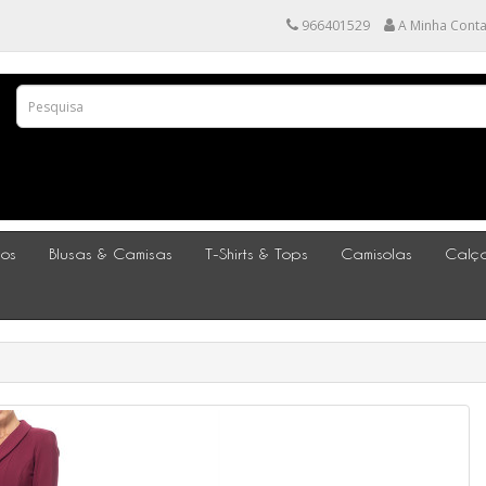
966401529
A Minha Cont
dos
Blusas & Camisas
T-Shirts & Tops
Camisolas
Calça