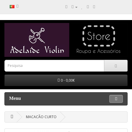
0 - 0,00€
Menu
MACACÃO CURTO