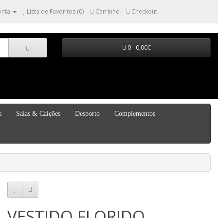
onta
Lista de Favoritos (0)
Carrinho
Checkout
0 - 0,00€
s
Saias & Calções
Desporto
Complementos
VESTIDO FLORIDO