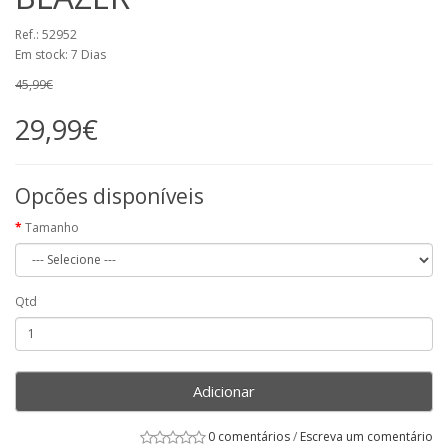
Ref.: 52952
Em stock: 7 Dias
45,99€
29,99€
Opcões disponíveis
Tamanho
Qtd
Adicionar
0 comentários
/
Escreva um comentário