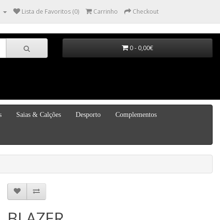
a
Lista de Favoritos (0)
Carrinho
Checkout
0 - 0,00€
s
Saias & Calções
Desporto
Complementos
BLAZER