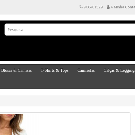
966401529
A Minha Cont
Blusas & Camisas
T-Shirts & Tops
Camisolas
Calças & Legging