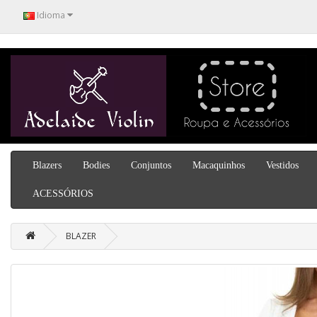
Idioma
Blazers
Bodies
Conjuntos
Macaquinhos
Vestidos
ACESSÓRIOS
BLAZER