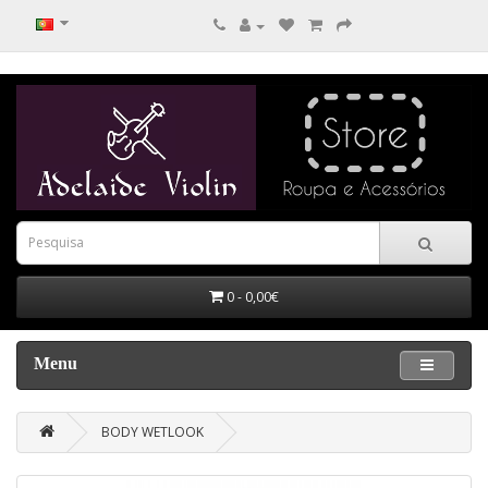
0 - 0,00€
Menu
BODY WETLOOK