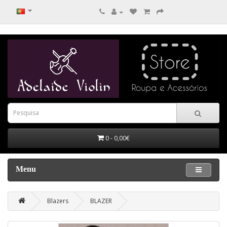
0 - 0,00€
Menu
Blazers
BLAZER