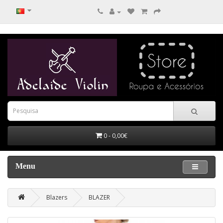
0 - 0,00€
Menu
Blazers
BLAZER