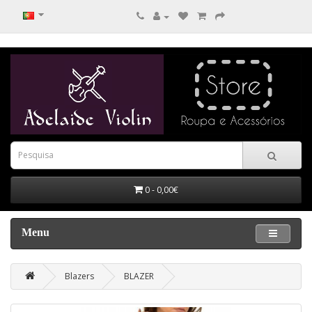
0 - 0,00€
Menu
Blazers
BLAZER