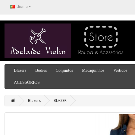
Idioma
Blazers
Bodies
Conjuntos
Macaquinhos
Vestidos
ACESSÓRIOS
Blazers
BLAZER