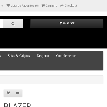
a
Lista de Favoritos (0)
Carrinho
Checkout
0 - 0,00€
s
Saias & Calções
Desporto
Complementos
BLAZER