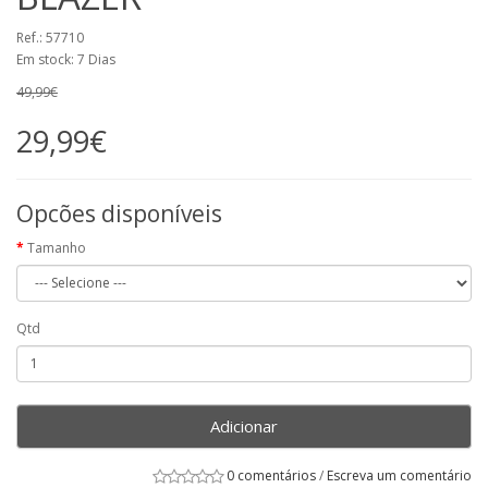
Ref.: 57710
Em stock: 7 Dias
49,99€
29,99€
Opcões disponíveis
Tamanho
Qtd
Adicionar
0 comentários
/
Escreva um comentário