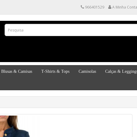
966401529
A Minha Cont
Blusas & Camisas
T-Shirts & Tops
Camisolas
Calças & Legging