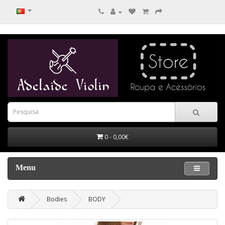
0 - 0,00€
Menu
Bodies
BODY